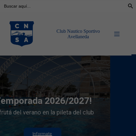
Buscar:
Botó
Saltar
al
contenido
Club Nautico Sportivo
Avellaneda
Visitá la Tienda