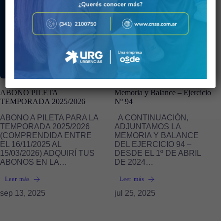
ABONO PILETA
Memoria y Balance – Ejercicio
TEMPORADA 2025/2026
Nº 94
ABONO A PILETA PARA LA
A CONTINUACIÓN,
TEMPORADA 2025/2026
ADJUNTAMOS LA
(COMPRENDIDA ENTRE
MEMORIA Y BALANCE
EL 16/11/2025 AL
DEL EJERCICIO 94 –
15/03/2026) ADQUIRÍ TUS
DESDE EL 1º DE ABRIL
ABONOS EN LA…
DE 2024…
Leer más
Leer más
sep 13, 2025
jul 25, 2025