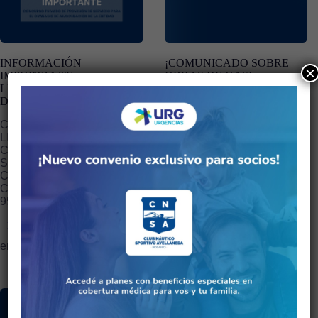
INFORMACIÓN
¡COMUNICADO SOBRE
×
IMPORTANTE –
OBRAS DE GAS!
LICITACIÓN GIMNASIO
INFORMAMOS QUE A
DE MUSCULACIÓN
PARTIR DEL LUNES 13
CONVOCATORIA –
DE OCTUBRE DE 2025 Y
LICITACIÓN PRIVADA EL
HASTA NUEVO AVISO, NO
CLUB NAUTICO
HABRÁ SUMINISTRO…
SPORTIVO AVELLANEDA,
CON DOMICILIO EN
Leer más
CALLE PEDRO TUELLA Nº
oct 8, 2025
952 DE…
Leer más
ene 19, 2026
NOTICIAS
NOTICIAS