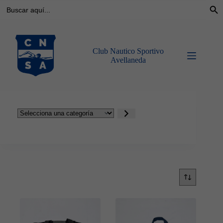
Buscar:
Botó
Saltar
al
contenido
Club Nautico Sportivo
Avellaneda
Selecciona
una
categoría