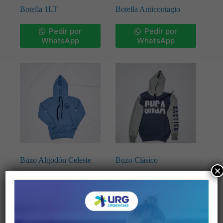
Botella 1LT
Botella Anticontagio
Pedir por
Pedir por
WhatsApp
WhatsApp
Buzo Algodón Celeste
Buzo Clásico
×
Pedir por
Pedir por
WhatsApp
WhatsApp