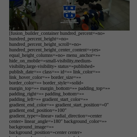
[fusion_builder_container hundred_percent=»no»
hundred_percent_height=»no»
hundred_percent_height_scroll=»no»
hundred_percent_height_center_content=»yes»
equal_height_columns=»no» menu_anchor=»»
hide_on_mobile=»small-visibility,medium-
visibility,large-visibility» status=»published»
publish_date=»» class=»» id=»» link_color=»»
link_hover_color=»» border_size=»»
border_color=»» border_style=»solid»
margin_top=»» margin_bottom=»» padding_top=»»
padding_right=»» padding_bottom=»»
padding_left=»» gradient_start_color=»»
gradient_end_color=»» gradient_start_position=»0″
gradient_end_position=»100″
gradient_type=»linear» radial_direction=»center
center» linear_angle=»180″ background_color=»»
background_image=»»
background_position=»center center»