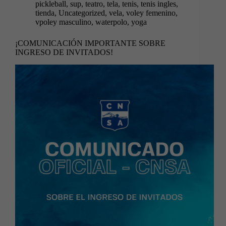
pickleball
,
sup
,
teatro
,
tela
,
tenis
,
tenis ingles
,
tienda
,
Uncategorized
,
vela
,
voley femenino
,
vpoley masculino
,
waterpolo
,
yoga
¡COMUNICACIÓN IMPORTANTE SOBRE
INGRESO DE INVITADOS!