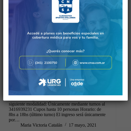
A partir de mañana, 18 de mayo 2021, vuelve la
actividad de gimnasio de musculación con la
siguiente modalidad: Únicamente mediante turnos al
3416939231 Cupos hasta 10 personas Horario: de
8hs a 18hs (último turno) El ingreso será únicamente
por…
Maria Victoria Catalán
17 mayo, 2021