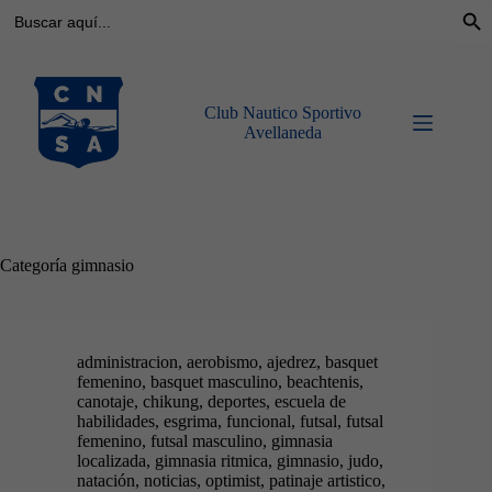
Buscar:
Botó
Saltar
al
contenido
Club Nautico Sportivo
Avellaneda
Categoría
gimnasio
administracion
,
aerobismo
,
ajedrez
,
basquet
femenino
,
basquet masculino
,
beachtenis
,
canotaje
,
chikung
,
deportes
,
escuela de
habilidades
,
esgrima
,
funcional
,
futsal
,
futsal
femenino
,
futsal masculino
,
gimnasia
localizada
,
gimnasia ritmica
,
gimnasio
,
judo
,
natación
,
noticias
,
optimist
,
patinaje artistico
,