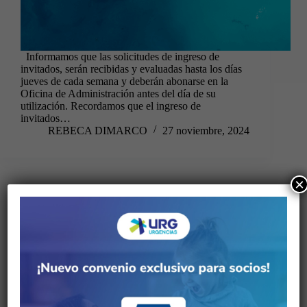
Informamos que las solicitudes de ingreso de
invitados, serán recibidas y evaluadas hasta los días
jueves de cada semana y deberán abonarse en la
Oficina de Administración antes del día de su
utilización. Recordamos que el ingreso de
invitados…
REBECA DIMARCO
27 noviembre, 2024
×
deportes
,
gimnasio
Habilitación del Gimnasio de musculación